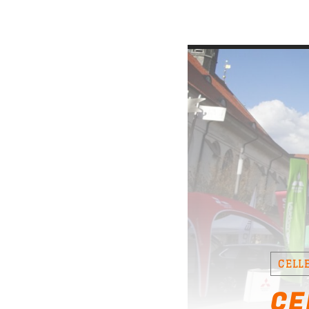
DEINE HITS
Die [...]
Discover More
CELL
CE