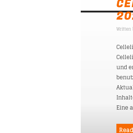
CE
20
Written
Cellel
Cellel
und e
benut
Aktua
Inhal
Eine a
Read