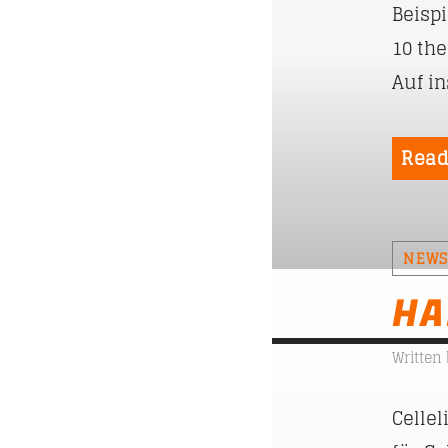
Beispi
10 th
Auf i
Read
NEW
HA
Written
Cellel