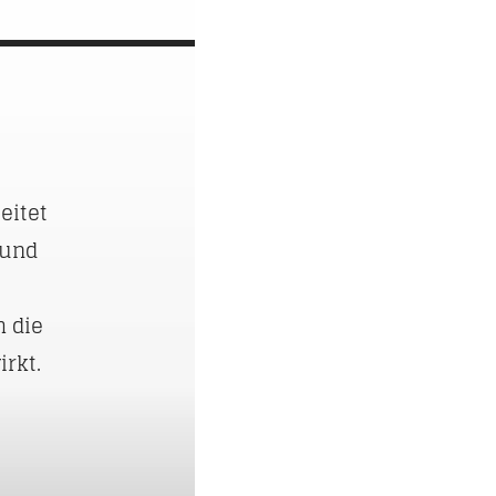
eitet
 und
h die
rkt.