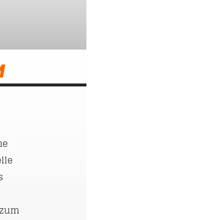
M
he
lle
s
 zum