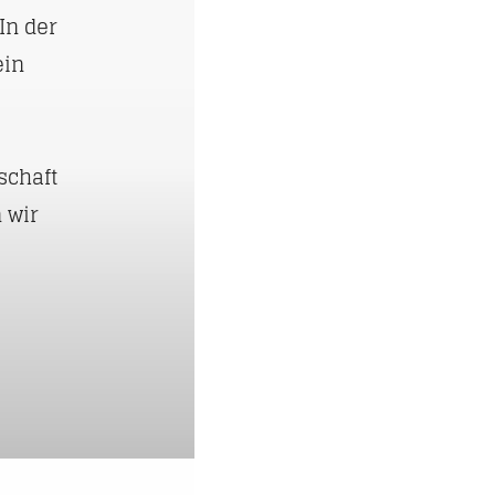
In der
ein
schaft
 wir