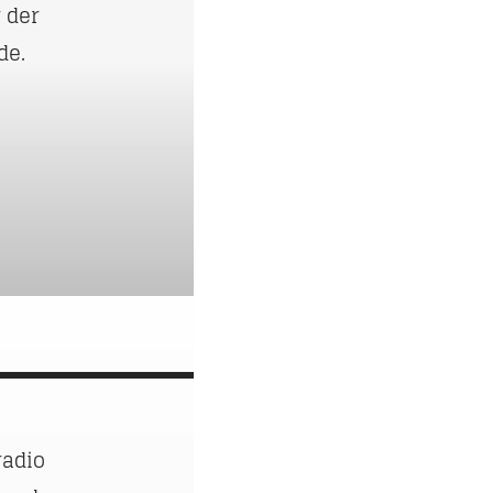
 der
de.
radio