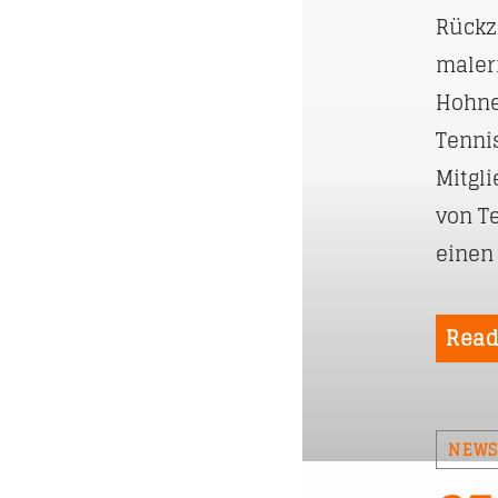
Rückz
maler
Hohne
Tenni
Mitgl
von T
einen 
Read
NEW