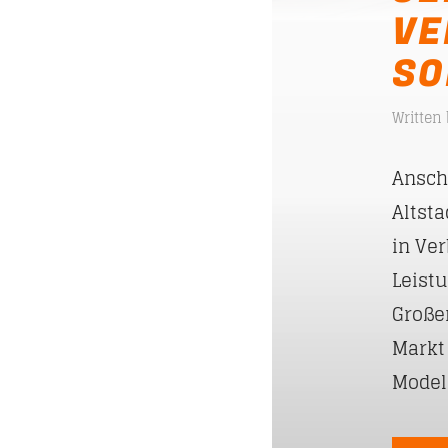
VE
SO
Written
Anschn
Altsta
in Ve
Leist
Große
Markt
Modell