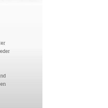
ler
ieder
und
ten