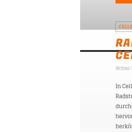
CELL
RA
CE
Written
In Ce
Radstr
durch
hervo
herkö