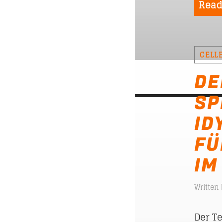
Read
CELL
DE
SP
ID
FÜ
IM
Written
Der T