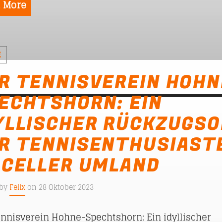
 More
E
R TENNISVEREIN HOHN
ECHTSHORN: EIN
YLLISCHER RÜCKZUGS
R TENNISENTHUSIAST
 CELLER UMLAND
 by
Felix
on 28 Oktober 2023
ennisverein Hohne-Spechtshorn: Ein idyllischer